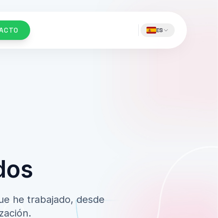
ACTO
ES
dos
que he trabajado, desde
zación.